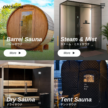
Oh!Sauna
Barrel Sauna
Steam & Mist
バレルサウナ
スチーム・ミストサウナ
More
More
Dry Sauna
Tent Sauna
ドライサウナ
テントサウナ