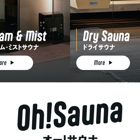
am & Mist
Dry Sauna
ム・ミストサウナ
ドライサウナ
ore
More