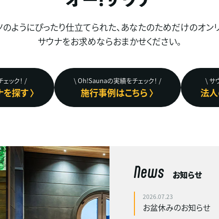
ツのようにぴったり仕立てられた、
あなたのためだけのオンリ
サウナをお求めならおまかせください。
ェック！ /
\ Oh!Saunaの実績をチェック！ /
\ 
を探す 〉
施行事例はこちら 〉
法人
News
お知らせ
2026.07.23
お盆休みのお知らせ