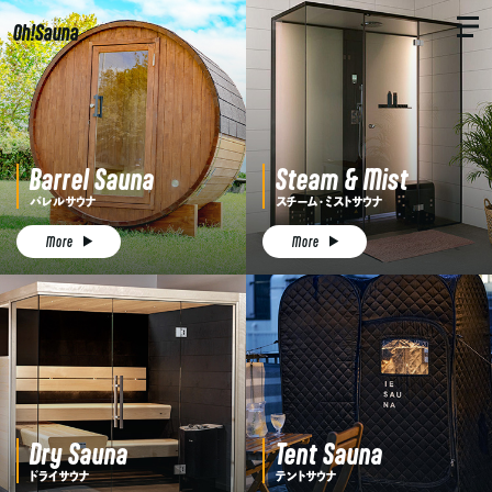
Oh!Sauna
Barrel Sauna
Steam & Mist
バレルサウナ
スチーム・ミストサウナ
More
More
Dry Sauna
Tent Sauna
ドライサウナ
テントサウナ