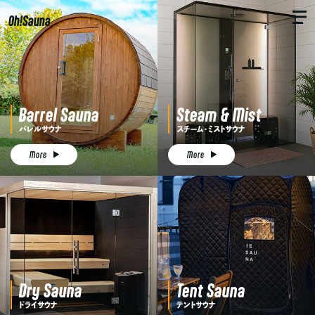
Oh!Sauna
Barrel Sauna
Steam & Mist
バレルサウナ
スチーム・ミストサウナ
More
More
Dry Sauna
Tent Sauna
ドライサウナ
テントサウナ