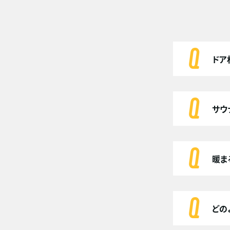
ドア
サウ
暖ま
どの